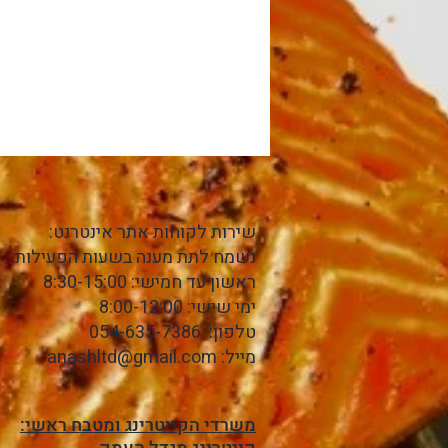
שירות לקוחות אתר אינטרנט:
נשמח לתת מענה בשעות הפעילות:
ראשון עד חמישי: 8:30-15:00
ימי שישי: 8:00-12:00
טלפון: 054-635-7386
מייל:
anashltd@gmail.com
:משרדי הקייטרינג ומטבח ראשי