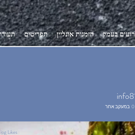
רועים בעמק
הזמנות אונליין
תפריטים
תעודו
info
in
0
במעקב אחר
log Likes