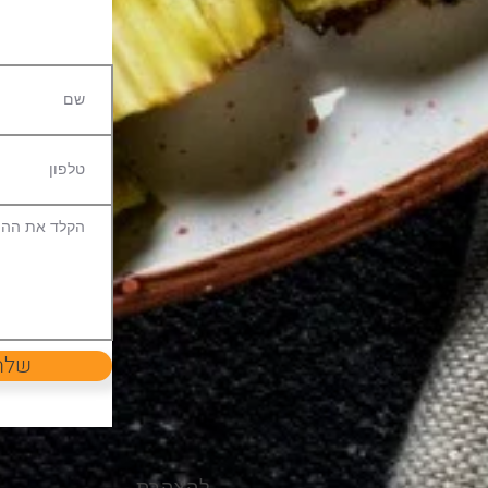
שלח
להצהרת