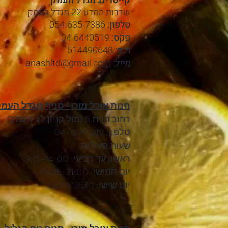
קייטרינג מגדל העמק
שדרות המדע 22 מגדל העמק
טלפון:
054-635-7386
פקס:
04-6440519
ח.פ:
514490648
מייל:
anashltd@gmail.com
חנות אוכל מוכן- סניף מגדל העמק
רחוב הזית 5 (מול קניון לב העמק)
טלפון: 04-6545219
שעות פעילות:
ראשון עד רביעי: 9:15-14:00
יום חמישי: 09:15-21:00
יום שישי: 6:00-13:30